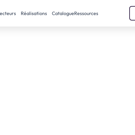
ecteurs
Réalisations
Catalogue
Ressources
UrbanThink fait partie du
 mapping 2025 des 
Ville durable