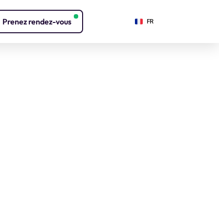
Select Language
Prenez rendez-vous
FR
startups françaises à 