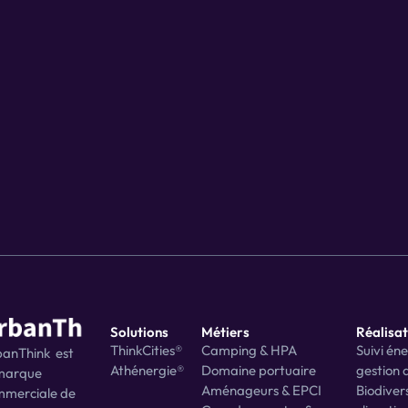
Demander une démo
Solutions
Métiers
Réalisat
a
ThinkCities®
Camping & HPA
Suivi éne
anThink  est 
Athénergie®
Domaine portuaire
gestion d
marque 
Aménageurs & EPCI
Biodivers
merciale de 
@