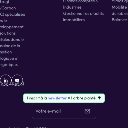
Grands comptes & 
climatiq
tsugi-
Industries
Mobilité 
wCarbon 
Gestionnaires d'actifs 
durable
C) spécialisée 
b
immobiliers
Balance
s le 
a
veloppement 
solutions 
itales dans le 
aine de la 
nsition 
logique et 
rgétique.
2 58 47 45 61
1 inscrit à la 
newsletter
 = 1 arbre planté  🌳