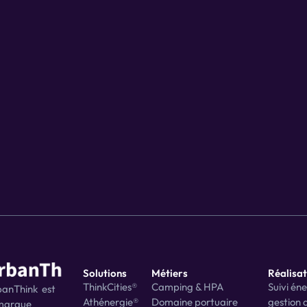
Demander une démo
Solutions
Métiers
Réalisat
a
ThinkCities®
Camping & HPA
Suivi éne
anThink  est 
Athénergie®
Domaine portuaire
gestion d
marque 