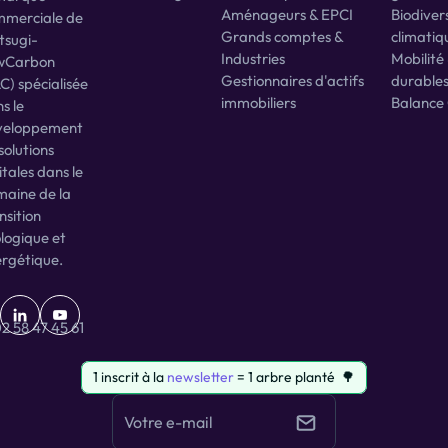
Aménageurs & EPCI
Biodivers
merciale de 
@
Grands comptes & 
climatiq
tsugi-
Industries
Mobilité 
wCarbon 
Gestionnaires d'actifs 
durable
C) spécialisée 
b
immobiliers
Balance
s le 
a
veloppement 
solutions 
itales dans le 
aine de la 
nsition 
logique et 
rgétique.
2 58 47 45 61
1 inscrit à la 
newsletter
 = 1 arbre planté  🌳