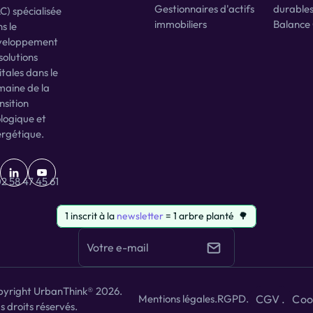
Gestionnaires d'actifs 
durable
C) spécialisée 
b
immobiliers
Balance
s le 
a
veloppement 
solutions 
itales dans le 
aine de la 
nsition 
logique et 
rgétique.
2 58 47 45 61
1 inscrit à la 
newsletter
 = 1 arbre planté  🌳
yright UrbanThink® 2026. 
Coo
Mentions légales
.
RGPD
.
CGV .
s droits réservés.