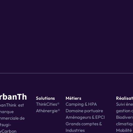
Demander une démo
Solutions
Métiers
Réalisat
a
ThinkCities®
Camping & HPA
Suivi éne
anThink  est 
Athénergie®
Domaine portuaire
gestion d
marque 
Aménageurs & EPCI
Biodivers
merciale de 
@
Grands comptes & 
climatiq
tsugi-
Industries
Mobilité 
wCarbon 