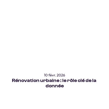
SIG & Intelligence Territoriale
ZAN & Aménagement Durable
Tourisme durable & Vulnérabilité
10 févr. 2026
Rénovation urbaine : le rôle clé de la 
donnée